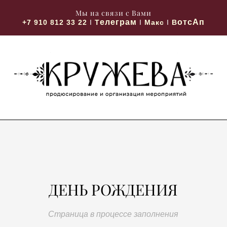
Мы на связи с Вами
елеграм
отсАп
+7 910 812 33 22
I
Т
I
М
акс
I
В
ДЕНЬ РОЖДЕНИЯ
Страница в процессе заполнения